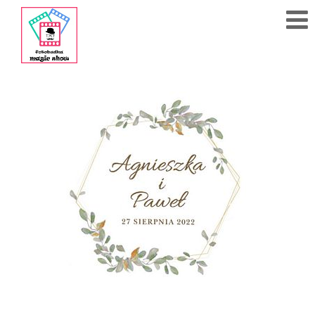
608
284
783
Polub
nas
na fb!
Strona
Główna
Cennik
Kontakt
Akcesoria