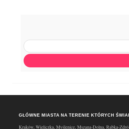
GŁÓWNE MIASTA NA TERENIE KTÓRYCH ŚWIA
Kraków, Wieliczka, Myślenice, Mszana-Dolna, Rabka-Zdró