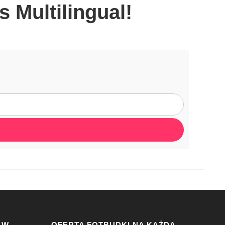
 Multilingual!
 W
OFERTA FOTBUDKI NA KAŻDĄ