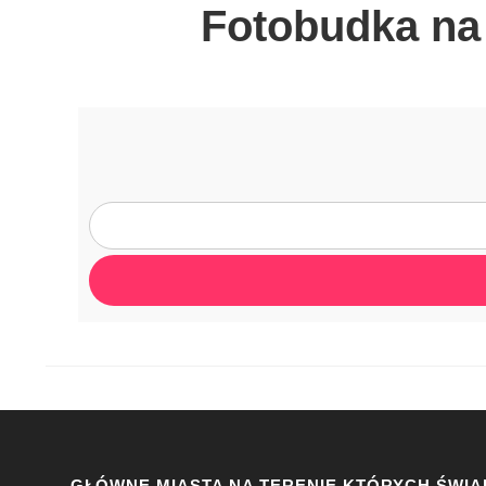
Fotobudka na 
GŁÓWNE MIASTA NA TERENIE KTÓRYCH ŚWIA