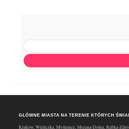
GŁÓWNE MIASTA NA TERENIE KTÓRYCH ŚWIA
Kraków, Wieliczka, Myślenice, Mszana-Dolna, Rabka-Zdró