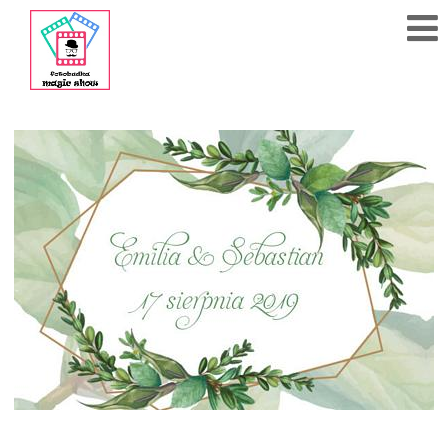
608
284
783
Polub
nas
na fb!
Strona
Główna
Cennik
Kontakt
Akcesoria