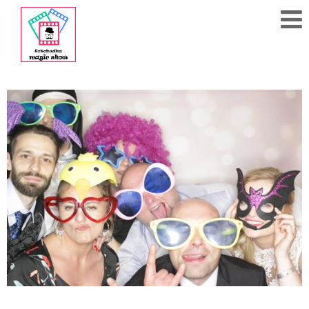
608
284
783
Polub
nas
na fb!
Strona
Główna
Cennik
Kontakt
Akcesoria