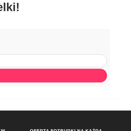
lki!
 W
OFERTA FOTBUDKI NA KAŻDĄ