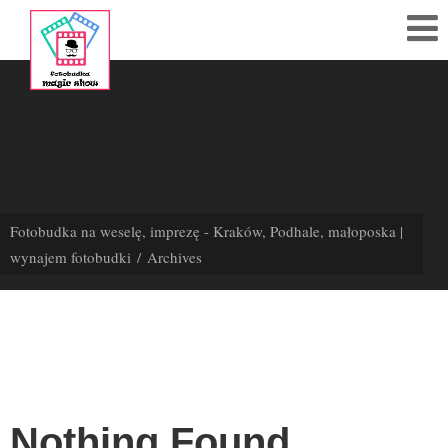
608
284
783
Polub
nas
Fotobudka na weselę, imprezę - Kraków, Podhale, małoposka |
na fb!
wynajem fotobudki
Archives
Strona
Główna
Cennik
Kontakt
Nothing Found
Akcesoria