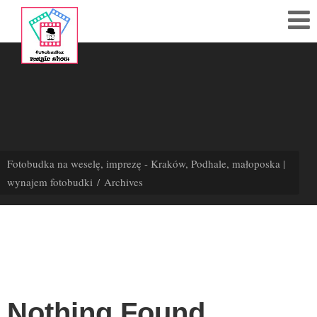
608
284
783
Polub
nas
Fotobudka na weselę, imprezę - Kraków, Podhale, małoposka |
na fb!
wynajem fotobudki
Archives
Strona
Główna
Cennik
Kontakt
Nothing Found
Akcesoria