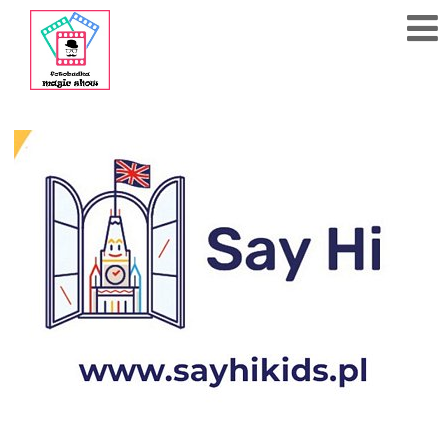
608
284
783
Polub
nas
na fb!
Strona
Główna
Cennik
Kontakt
Akcesoria