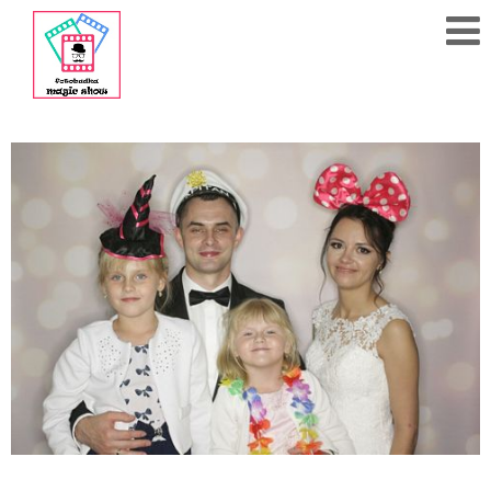
608
284
783
Polub
nas
na fb!
Strona
Główna
Cennik
Kontakt
Akcesoria