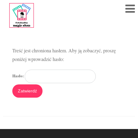
608
284
783
Treść jest chroniona hasłem. Aby ją zobaczyć, proszę
poniżej wprowadzić hasło:
Polub
nas
na fb!
Hasło:
Strona
Główna
Cennik
Kontakt
Akcesoria